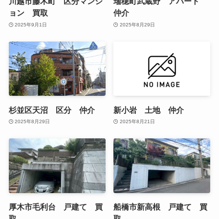
川越市藤木町 区分マンシ
瑞穂町武蔵野 アパート
ョン 買取
仲介
2025年9月1日
2025年8月29日
杉並区天沼 区分 仲介
新小岩 土地 仲介
2025年8月29日
2025年8月21日
厚木市毛利台 戸建て 買
船橋市新高根 戸建て 買
取
取