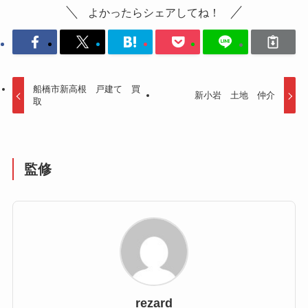
よかったらシェアしてね！
船橋市新高根 戸建て 買
新小岩 土地 仲介
取
監修
rezard